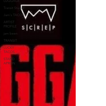
LUGGAGE
Transit Studio
Jam's TACOS
ARTIST
PROFILE
jam been
TRANSIT
LUCKY
TACOS
STAND
APRON