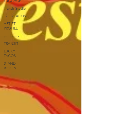
LUGGAGE
Transit Studio
Jam's TACOS
ARTIST
PROFILE
jam been
TRANSIT
LUCKY
TACOS
STAND
APRON