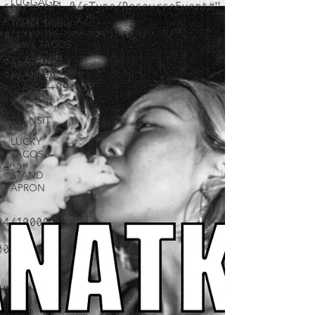
LUGGAGE
Transit Studio
Jam's TACOS
ARTIST
PROFILE
jam been
TRANSIT
LUCKY
TACOS
STAND
APRON