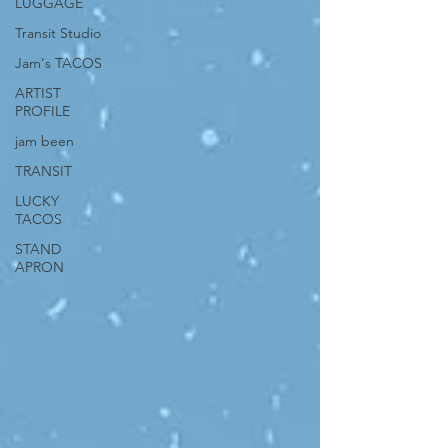
LUGGAGE
Transit Studio
Jam's TACOS
ARTIST
PROFILE
jam been
TRANSIT
LUCKY
TACOS
STAND
APRON