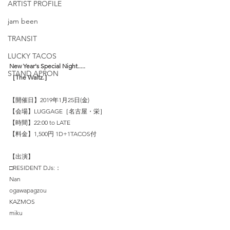
ARTIST PROFILE
jam been
TRANSIT
LUCKY TACOS
New Year's Special Night.....
STAND APRON
［The Waltz.］
【開催日】2019年1月25日(金)
【会場】LUGGAGE［名古屋・栄］
【時間】22:00 to LATE
【料金】1,500円 1D+1TACOS付
【出演】
□RESIDENT DJs:：
Nan
ogawapagzou
KAZMOS
miku