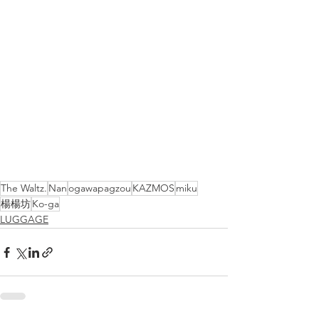
The Waltz.
Nan
ogawapagzou
KAZMOS
miku
楊楊坊
Ko-ga
LUGGAGE