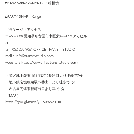
□NEW APPEARANCE DJ：楊楊坊
□PARTY SNAP：Ko-ga
［ラゲージ・アクセス］
〒460-0008 愛知県名古屋市中区栄4-7-17ユタカビル
2F
tel : 052-228-9064(OFFICE TRANSIT STUDIO)
mail：
info@transit-studio.com
website：
https://www.officetransitstudio.com/
・栄／地下鉄東山線栄駅12番出口より徒歩で7分
・地下鉄名城線栄駅12番出口より徒歩で7分
・名古屋高速東新町出口より車で1分
［MAP］
https://goo.gl/maps/yL1VXW4d1Du