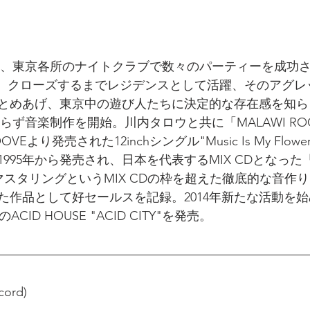
始め、東京各所のナイトクラブで数々のパーティーを成功させ
約。クローズするまでレジデンスとして活躍、そのアグレ
とめあげ、東京中の遊び人たちに決定的な存在感を知らし
らず音楽制作を開始。川内タロウと共に「MALAWI RO
VEより発売された12inchシングル"Music Is My Flo
995年から発売され、日本を代表するMIX CDとなった「
bitマスタリングというMIX CDの枠を超えた徹底的な音
作品として好セールスを記録。2014年新たな活動を始めたN
CID HOUSE "ACID CITY"を発売。
cord)