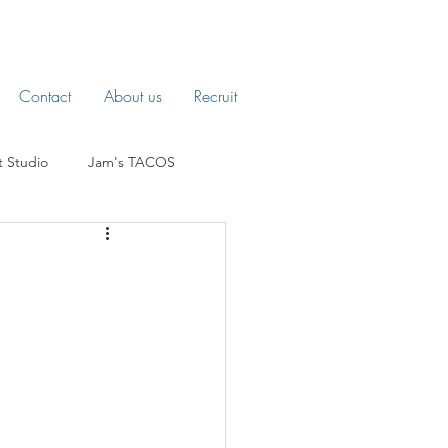
Contact
About us
Recruit
t Studio
Jam's TACOS