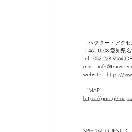
［ベクター・アクセ
〒460-0008 愛知
tel : 052-228-9064(
mail：info@transit-s
website：
https://ww
［MAP］
https://goo.gl/map
SPECIAL GUEST D