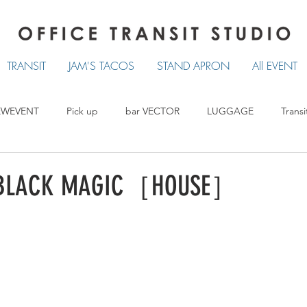
TRANSIT
JAM'S TACOS
STAND APRON
All EVENT
EWEVENT
Pick up
bar VECTOR
LUGGAGE
Transi
TRANSIT
LUCKY TACOS
STAND APRON
BLACK MAGIC［HOUSE］