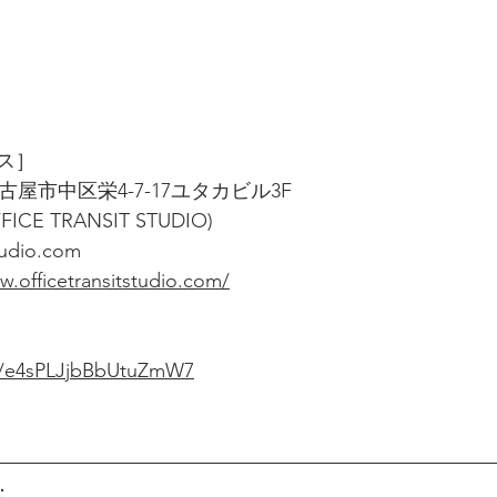
ス］
県名古屋市中区栄4-7-17ユタカビル3F
OFFICE TRANSIT STUDIO)
tudio.com
w.officetransitstudio.com/
s/e4sPLJjbBbUtuZmW7
J：