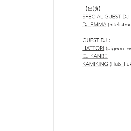
【出演】
SPECIAL GUEST D
DJ EMMA
 (nitelistm
GUEST DJ：
HATTORI
 (pigeon re
DJ KANBE
KAMIKING
 (Hub_Fuk 