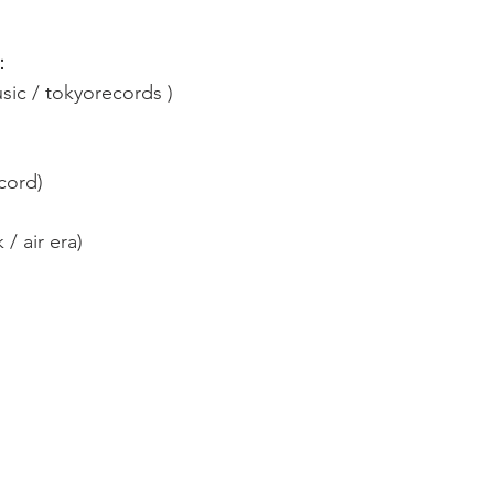
J：
usic / tokyorecords )
cord)
/ air era)