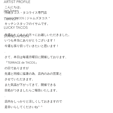
ARTIST PROFILE
.
こんにちは。
jam been
沖縄タコス・タコライス専門店
" jam's TACOS | ジャムズタコス " 
TRANSIT
キッチンスタッフのイサムです。
LUCKY TACOS
.
先週もたくさんの方々にお越しいただきました。
STAND APRON
いつも本当にありがとうございます！
今週も張り切っていきたいと思います！
.
さて、本日は毎週月曜日に開催しております、
『TERRACE de TACOS』
の日でありますが
先週と同様に猛暑の為、店内のみの営業と
させていただきます。
また気温が下がってきて、開催できる
目処がつきましたらご報告いたします。
.
店内をしっかりと涼しくしておきますので
是非いらしてくださいね^ ^
.