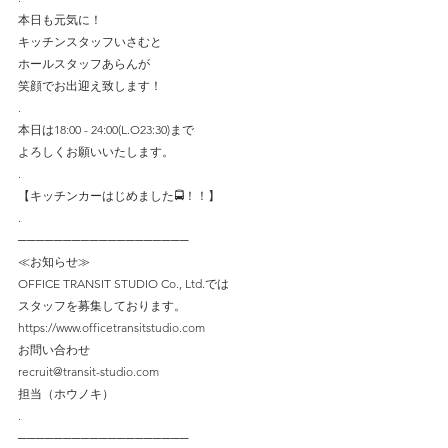
本日も元気に！
キッチンスタッフいさむと
ホールスタッフあらんが
笑顔でお出迎え致します！
.
本日は18:00 - 24:00(L.O23:30)まで
よろしくお願いいたします。
.
【キッチンカーはじめました🚍！！】
.
───────────────────
≪お知らせ≫
OFFICE TRANSIT STUDIO Co., Ltd.では
スタッフを募集しております。
https://www.officetransitstudio.com
お問い合わせ
recruit@transit-studio.com
担当（ホウノキ）
.
───────────────────