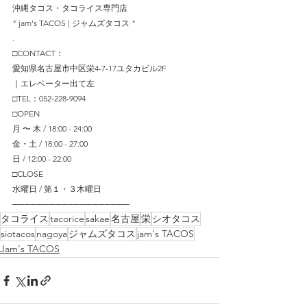
沖縄タコス・タコライス専門店
" jam's TACOS | ジャムズタコス "
.
□CONTACT：
愛知県名古屋市中区栄4-7-17ユタカビル2F
｜エレベーター出て左
□TEL：052-228-9094
□OPEN
月 〜 木 / 18:00 - 24:00
金・土 / 18:00 - 27:00
日 / 12:00 - 22:00
□CLOSE
水曜日 / 第１・３木曜日
─────────────────── 
タコライス
tacorice
sakae
名古屋
栄
シオタコス
siotacos
nagoya
ジャムズタコス
jam's TACOS
Jam's TACOS