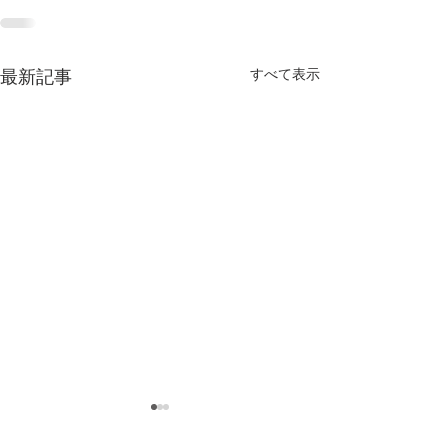
すべて表示
最新記事
《jam's TACOS (
お知らせ》