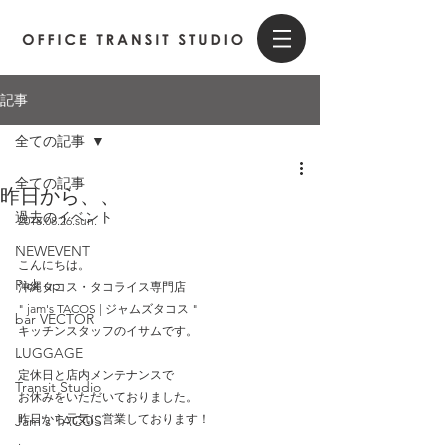
記事
全ての記事
全ての記事
昨日から、、
過去のイベント
2018.08.26.sun.
.
NEWEVENT
こんにちは。
Pick up
沖縄タコス・タコライス専門店
" jam's TACOS | ジャムズタコス " 
bar VECTOR
キッチンスタッフのイサムです。
LUGGAGE
.
定休日と店内メンテナンスで
Transit Studio
お休みをいただいておりました。
昨日から元気に営業しております！
Jam's TACOS
.