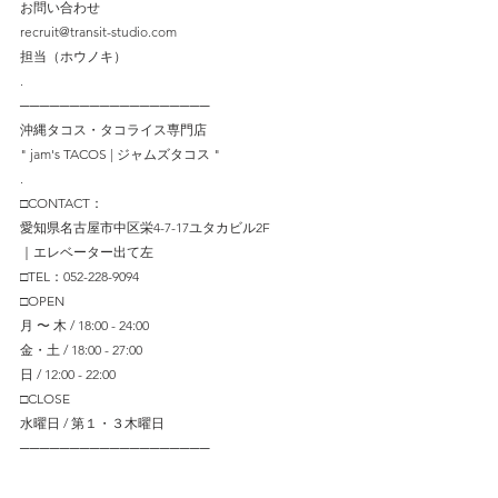
お問い合わせ
recruit@transit-studio.com
担当（ホウノキ）
.
───────────────────
沖縄タコス・タコライス専門店
" jam's TACOS | ジャムズタコス "
.
□CONTACT：
愛知県名古屋市中区栄4-7-17ユタカビル2F
｜エレベーター出て左
□TEL：052-228-9094
□OPEN
月 〜 木 / 18:00 - 24:00
金・土 / 18:00 - 27:00
日 / 12:00 - 22:00
□CLOSE
水曜日 / 第１・３木曜日
─────────────────── 