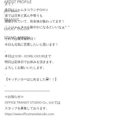
ARTIST PROFILE
さて！
本日はジャムタコランチDAY♫
jam been
栄では日本ど真ん中祭りも
TRANSIT
開催されていて、街全体が賑わってます！
ここジャムタコも賑やかになるといいなぁ^ ^
LUCKY TACOS
.
STAND APRON
それでは週末最終日！
今日も元気に営業したいと思います！
.
本日は12:00 - 22:00(L.O23:30)まで
明日は定休日でお休みを頂きます。
よろしくお願いいたします。
.
【キッチンカーはじめました🚍！！】
.
───────────────────
≪お知らせ≫
OFFICE TRANSIT STUDIO Co., Ltd.では
スタッフを募集しております。
https://www.officetransitstudio.com