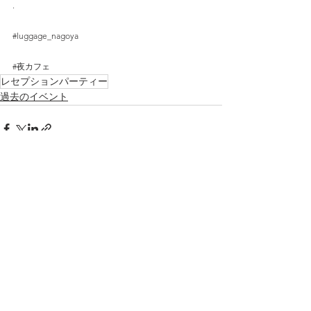
.
#luggage_nagoya
#夜カフェ
レセプションパーティー
過去のイベント
すべて表示
最新記事