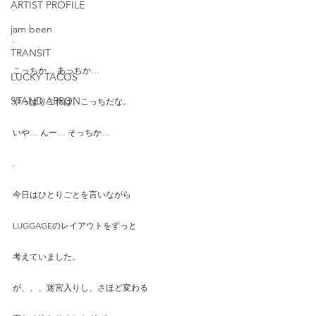
ARTIST PROFILE
.
jam been
.
TRANSIT
こっちか… あっちか…
LUCKY TACOS
STAND APRON
やっぱりこれは、こっちだな。
いや… んー… そっちか…
.
今日はひとりごとを言いながら
LUGGAGEのレイアウトをずっと
考えていました。
が、、、迷宮入りし、さほど変わる