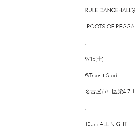
RULE DANCEHALL改
-ROOTS OF REGGA
.
9/15(土)
@Transit Studio
名古屋市中区栄4-7-1
.
10pm[ALL NIGHT]