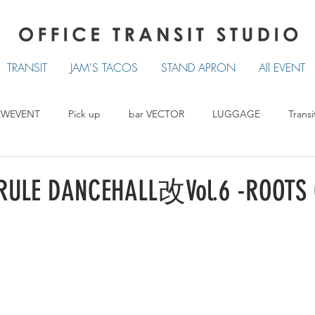
TRANSIT
JAM'S TACOS
STAND APRON
All EVENT
EWEVENT
Pick up
bar VECTOR
LUGGAGE
Transi
TRANSIT
LUCKY TACOS
STAND APRON
ULE DANCEHALL改Vol.6 -ROOTS 