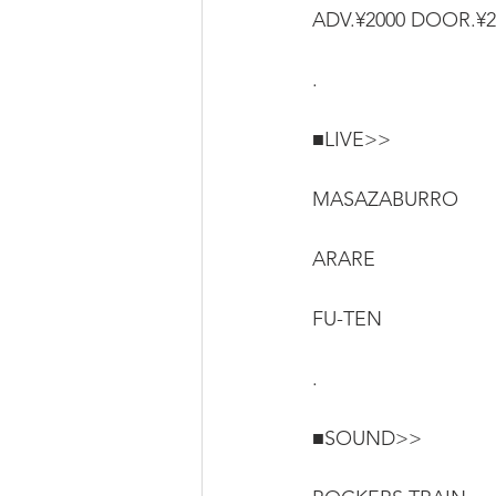
ADV.¥2000 DOOR
.
■LIVE>>
MASAZABURRO
ARARE
FU-TEN
.
■SOUND>>