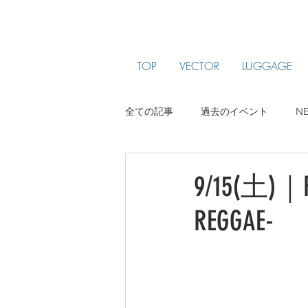
TOP
VECTOR
LUGGAGE
全ての記事
過去のイベント
N
ARTIST PROFILE
jam been
9/15(土)｜R
REGGAE-