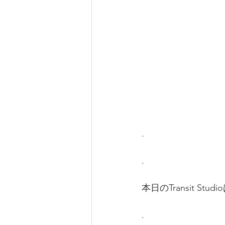
.
.
本日のTransit Stu
.