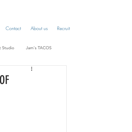
Contact
About us
Recruit
t Studio
Jam's TACOS
OF