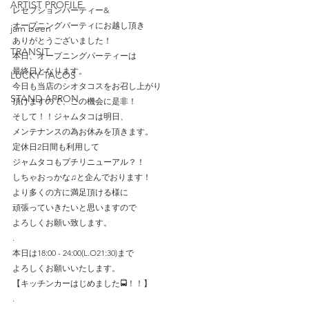
ARTIST PROFILE
レセプションパーティー&
オープニングパーティにお越し頂き
jam been
ありがとうございました！
TRANSIT
本日、オープニングパーティーは
最終日となります。
LUCKY TACOS
今日も当店のシオタコスをお召し上がり
STAND APRON
頂けますので、この機会に是非！
そして！！ジャムタコは明日、
メンテナンスの為お休みを頂きます。
定休日2日間も利用して
ジャムタコもプチリニューアル？！
しちゃおっかな♫と企んでおります！
より多くの方に満足頂ける様に
頑張っていきたいと思いますので
よろしくお願い致します。
.
本日は18:00 - 24:00(L.O21:30)まで
よろしくお願いいたします。
【キッチンカーはじめました🚍！！】
.