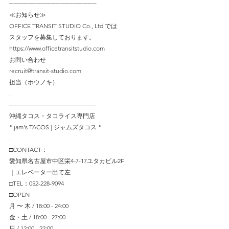
───────────────────
≪お知らせ≫
OFFICE TRANSIT STUDIO Co., Ltd.では
スタッフを募集しております。
https://www.officetransitstudio.com
お問い合わせ
recruit@transit-studio.com
担当（ホウノキ）
.
───────────────────
沖縄タコス・タコライス専門店
" jam's TACOS | ジャムズタコス "
.
□CONTACT：
愛知県名古屋市中区栄4-7-17ユタカビル2F
｜エレベーター出て左
□TEL：052-228-9094
□OPEN
月 〜 木 / 18:00 - 24:00
金・土 / 18:00 - 27:00
日 / 12:00 - 22:00