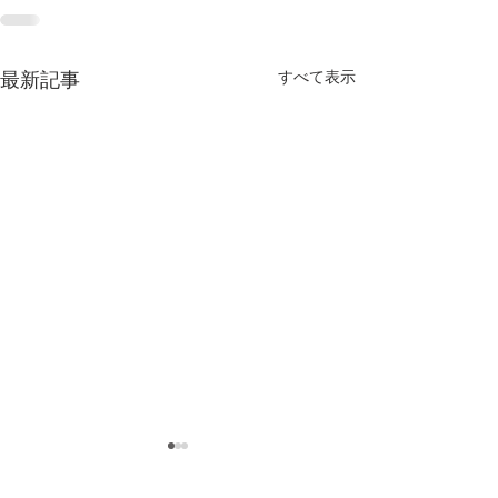
すべて表示
最新記事
《jam's TACOS (
お知らせ》