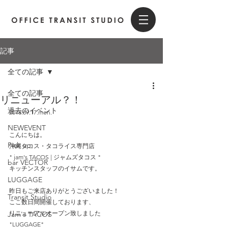
記事
全ての記事
全ての記事
リニューアル？！
過去のイベント
2018.09.17.mon.
.
NEWEVENT
こんにちは。
Pick up
沖縄タコス・タコライス専門店
" jam's TACOS | ジャムズタコス " 
bar VECTOR
キッチンスタッフのイサムです。
LUGGAGE
.
昨日もご来店ありがとうございました！
Transit Studio
ここ数日間開催しております、
リニューアルオープン致しました
Jam's TACOS
"LUGGAGE"