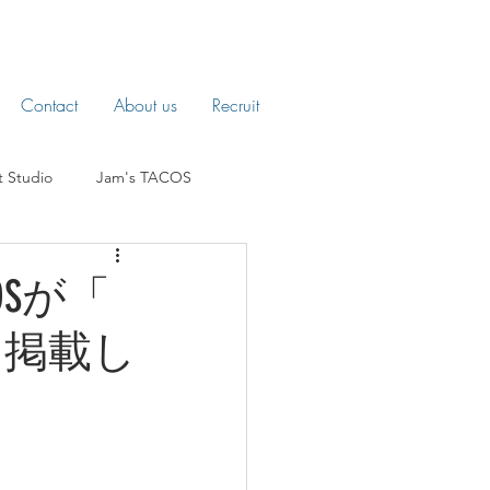
Contact
About us
Recruit
t Studio
Jam's TACOS
COSが「
、掲載し