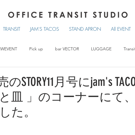
TRANSIT
JAM'S TACOS
STAND APRON
All EVENT
EWEVENT
Pick up
bar VECTOR
LUGGAGE
Transi
TRANSIT
LUCKY TACOS
STAND APRON
発売のSTORY11月号にjam's TA
と皿 」のコーナーにて
した。