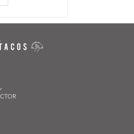
ル
VECTOR