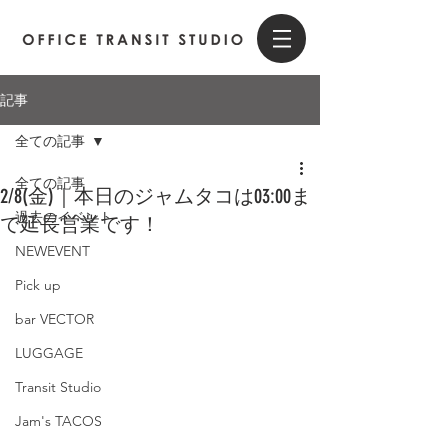
記事
全ての記事
全ての記事
2/8(金)｜本日のジャムタコは03:00ま
過去のイベント
で延長営業です！
NEWEVENT
Pick up
bar VECTOR
LUGGAGE
Transit Studio
Jam's TACOS