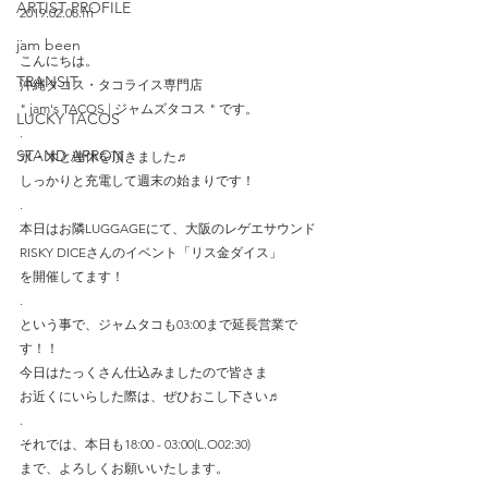
ARTIST PROFILE
2019.02.08.fri
.
jam been
こんにちは。
TRANSIT
沖縄タコス・タコライス専門店
" jam's TACOS | ジャムズタコス " です。
LUCKY TACOS
.
STAND APRON
水・木と連休を頂きました♬
しっかりと充電して週末の始まりです！
.
本日はお隣LUGGAGEにて、大阪のレゲエサウンド
RISKY DICEさんのイベント「リス金ダイス」
を開催してます！
.
という事で、ジャムタコも03:00まで延長営業で
す！！
今日はたっくさん仕込みましたので皆さま
お近くにいらした際は、ぜひおこし下さい♬
.
それでは、本日も18:00 - 03:00(L.O02:30)
まで、よろしくお願いいたします。