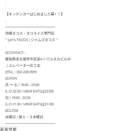
.
.
【キッチンカーはじめました🚍！！】
.
───────────────────
沖縄タコス・タコライス専門店
" jam's TACOS | ジャムズタコス "
.
□CONTACT：
愛知県名古屋市中区栄4-7-17ユタカビル2F
｜エレベーター出て左
□TEL：052-228-9094
□OPEN
月 〜 土 / 18:00 - 23:00
(L.O 22:30 / UBER EATSは22:00)
日 / 18:00 - 22:00
(L.O 21:30 / UBER EATSは21:00)
□CLOSE
水曜日 / 第１・３木曜日
─────────────────── 
延長営業