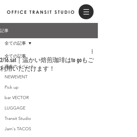
記事
全ての記事
全ての記事
2/16.sat｜温かい焙煎珈琲はto goもご
過去のイベント
利用いただけます！
NEWEVENT
Pick up
bar VECTOR
LUGGAGE
Transit Studio
Jam's TACOS