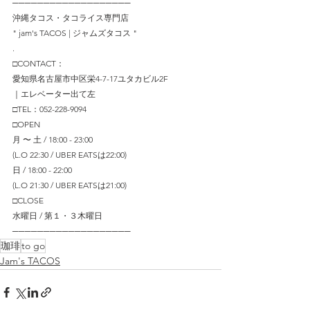
───────────────────
沖縄タコス・タコライス専門店
" jam's TACOS | ジャムズタコス "
.
□CONTACT：
愛知県名古屋市中区栄4-7-17ユタカビル2F
｜エレベーター出て左
□TEL：052-228-9094
□OPEN
月 〜 土 / 18:00 - 23:00
(L.O 22:30 / UBER EATSは22:00)
日 / 18:00 - 22:00
(L.O 21:30 / UBER EATSは21:00)
□CLOSE
水曜日 / 第１・３木曜日
─────────────────── 
珈琲
to go
Jam's TACOS