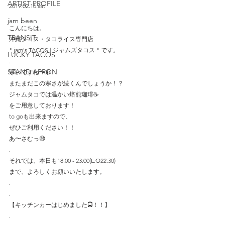
ARTIST PROFILE
2019.02.16.sat
.
jam been
こんにちは。
TRANSIT
沖縄タコス・タコライス専門店
" jam's TACOS | ジャムズタコス " です。
LUCKY TACOS
.
STAND APRON
寒いですね〜❄️
またまだこの寒さが続くんでしょうか！？
ジャムタコでは温かい焙煎珈琲☕️
をご用意しております！
to goも出来ますので、
ぜひご利用ください！！
あ〜さむっ😅
.
それでは、本日も18:00 - 23:00(L.O22:30)
まで、よろしくお願いいたします。
.
.
【キッチンカーはじめました🚍！！】
.