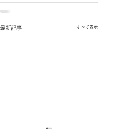
すべて表示
最新記事
《jam's TACOS (