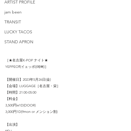
ARTIST PROFILE
jam been
TRANSIT
LUCKY TACOS
STAND APRON
［★名古屋K-POP ナイト★
YEPPEO‼(イェッポ)(예뻐)］
【開催日】2023年5月26日(金)
【会場】LUGGAGE［名古屋・栄］
【時間】21:00-05:00
【料金】
3,500円w1D(DOOR)
3,000円1D(9mon or メンション割)
【出演】
□DJ