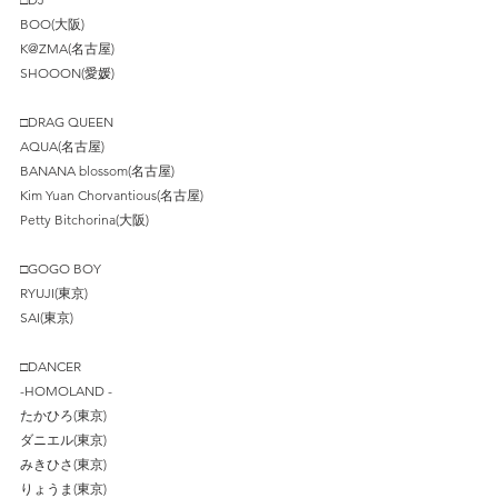
BOO(大阪) 
K@ZMA(名古屋)
SHOOON(愛媛) 
□DRAG QUEEN
AQUA(名古屋) 
BANANA blossom(名古屋) 
Kim Yuan Chorvantious(名古屋) 
Petty Bitchorina(大阪) 
□GOGO BOY
RYUJI(東京) 
SAI(東京) 
□DANCER
-HOMOLAND - 
たかひろ(東京)
ダニエル(東京)
みきひさ(東京)
りょうま(東京)