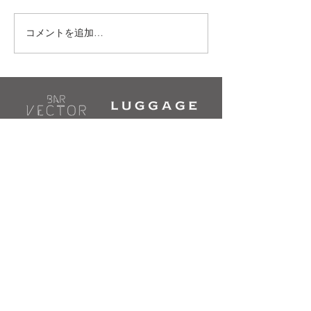
3/14(金)｜MADE YOU 
コメントを追加…
5/16(金)｜CROSSING -名古屋発
×GOGO BOY×CLUB MUSICをコン
セプトに全年代対応のMEN
ONLYのパーティー-
TRANSIT
Access & Contact
〒460-0008 愛知県名古屋市中区栄4-7-17ユ
タカビル
B1: TRANSIT / 2F: LUGGAGE・jam's
TACOS / 3F: Bar VECTOR