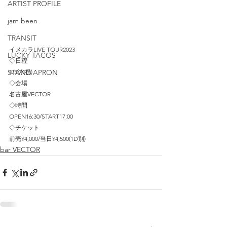
ARTIST PROFILE
jam been
TRANSIT
イメカラLIVE TOUR2023
LUCKY TACOS
◇日程
5/3(水祝)
STAND APRON
◇会場
名古屋VECTOR
◇時間
OPEN16:30/START17:00
◇チケット
前売¥4,000/当日¥4,500(1D別)
bar VECTOR