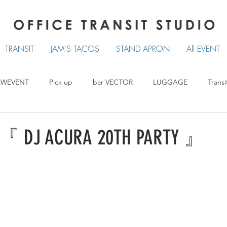
TRANSIT
JAM'S TACOS
STAND APRON
All EVENT
EWEVENT
Pick up
bar VECTOR
LUGGAGE
Transi
TRANSIT
LUCKY TACOS
STAND APRON
 DJ ACURA 20TH PARTY 』