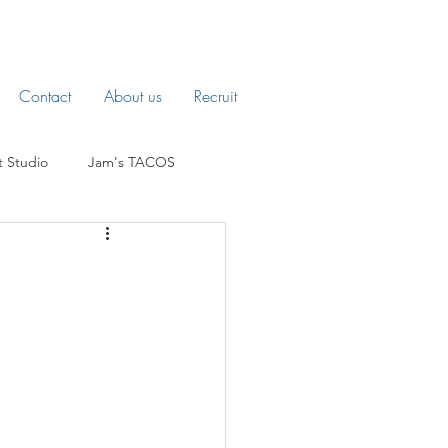
Contact
About us
Recruit
t Studio
Jam's TACOS