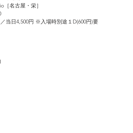
tudio［名古屋・栄］
0
／当日4,500円 ※入場時別途１D(600円)要
I