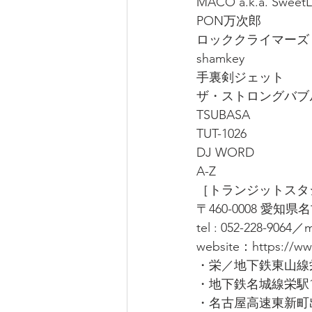
MACO a.k.a. SweetL
PON万次郎 
ロッククライマーズ
shamkey
手裏剣ジェット
ザ・ストロングバブ
TSUBASA
TUT-1026
DJ WORD
A-Z
［トランジットスタ
〒460-0008 愛知
tel : 052-228-9064／
website：https://www
・栄／地下鉄東山線
・地下鉄名城線栄駅
・名古屋高速東新町