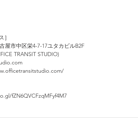
ス］
県名古屋市中区栄4-7-17ユタカビルB2F
OFFICE TRANSIT STUDIO)
tudio.com
w.officetransitstudio.com/
goo.gl/fZN6QVCFzqMFyf4M7