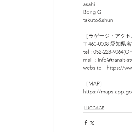
asahi 
Bong G
takuto&shun
［ラゲージ・アクセ
〒460-0008 愛知
tel : 052-228-9064(
mail：info@transit-s
website：
https://ww
［MAP］
https://maps.app.
LUGGAGE