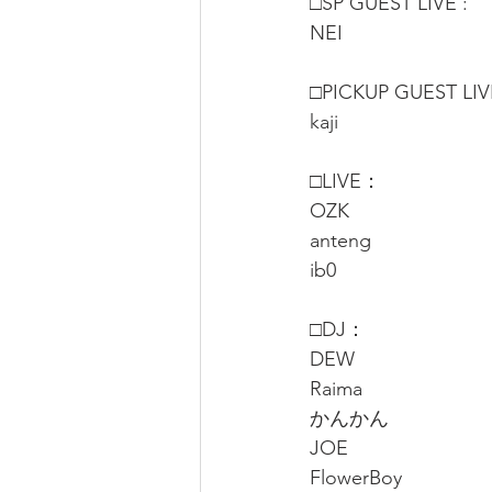
□SP GUEST LIVE : 
NEI
□PICKUP GUEST LI
kaji
□LIVE：
OZK
anteng
ib0
□DJ：
DEW
Raima
かんかん
JOE
FlowerBoy