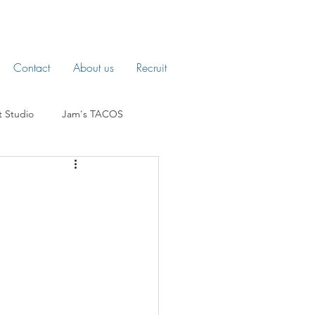
Contact
About us
Recruit
t Studio
Jam's TACOS