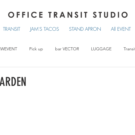
TRANSIT
JAM'S TACOS
STAND APRON
All EVENT
EWEVENT
Pick up
bar VECTOR
LUGGAGE
Transi
TRANSIT
LUCKY TACOS
STAND APRON
GARDEN