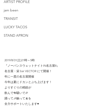
ARTIST PROFILE
jam been
TRANSIT
LUCKY TACOS
STAND APRON
2019/8/31(土)21時～5時
『ノーパンスウェットナイトIN名古屋8』
名古屋・栄 bar VECTOR にて開催！
年に一度の名古屋開催
今年は夏にドカンとぶち上げます！
よりすぐりの精鋭が
飲んで🍻騒いで🎉
踊って🎶触って🍌を
全力サポートいたします♥