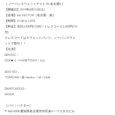
［ ノーパンスウェットナイト IN 名古屋8 ］
【開催日】2019年8月31日(土)
【会場】bar VECTOR［名古屋・栄］
【時間】21:00 to LATE
【料金】当日3,500円(1D付) / ドレスコード2,500円(1D
付)
ドレスコードはスウェットパンツ。ノーパンスウェ
ットで割引！！
【出演】
□MUSIC：
DSK★ミ / HANETOSHI / JoU
□GO GO：
TOMOAKI / 佑-tasuku- / ak / Usak
□WATCHDOG：
MOSA
［バー・ベクター］
〒460-0008 愛知県名古屋市中区栄4-7-17ユタカビル