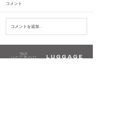
コメント
9/29(土)｜“Enter The In-We” vol.1
コメントを追加…
10/10(金)｜B.I.G.JOE 
DOPE TOUR -FUJI Festiv
TRANSIT
Access & Contact
〒460-0008 愛知県名古屋市中区栄4-7-17ユ
タカビル
B1: TRANSIT / 2F: LUGGAGE・jam's