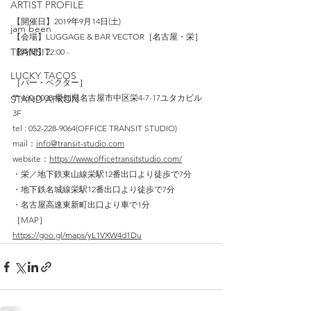
ARTIST PROFILE
【開催日】2019年9月14日(土)
jam been
【会場】LUGGAGE & BAR VECTOR［名古屋・栄］
TRANSIT
【時間】22:00 - 
LUCKY TACOS
［バー・ベクター］
〒460-0008 愛知県名古屋市中区栄4-7-17ユタカビル
STAND APRON
3F
tel : 052-228-9064(OFFICE TRANSIT STUDIO)
mail：
info@transit-studio.com
website：
https://www.officetransitstudio.com/
・栄／地下鉄東山線栄駅12番出口より徒歩で7分
・地下鉄名城線栄駅12番出口より徒歩で7分
・名古屋高速東新町出口より車で1分
［MAP］
https://goo.gl/maps/yL1VXW4d1Du