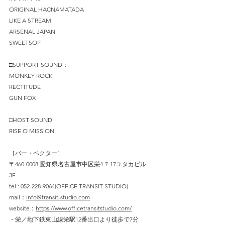
ORIGINAL HACNAMATADA 
LIKE A STREAM
ARSENAL JAPAN
SWEETSOP
□SUPPORT SOUND：
MONKEY ROCK
RECTITUDE
GUN FOX
□HOST SOUND
RISE O MISSION
［バー・ベクター］
〒460-0008 愛知県名古屋市中区栄4-7-17ユタカビル
3F
tel : 052-228-9064(OFFICE TRANSIT STUDIO)
mail：
info@transit-studio.com
website：
https://www.officetransitstudio.com/
・栄／地下鉄東山線栄駅12番出口より徒歩で7分