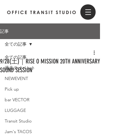
記事
全ての記事
全ての記事
9/28(土)｜RISE O MISSION 20TH ANNIVERSARY
過去のイベント
SOUND SESSION
NEWEVENT
Pick up
bar VECTOR
LUGGAGE
Transit Studio
Jam's TACOS