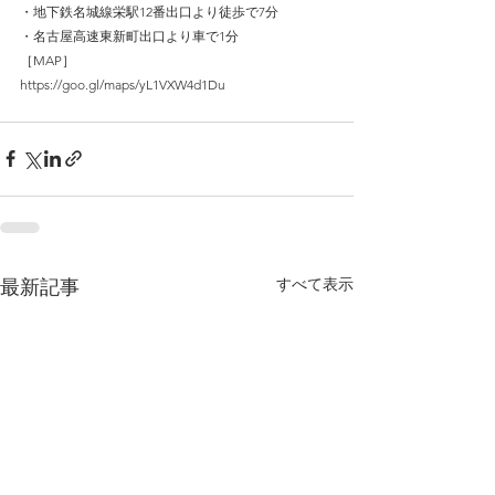
・地下鉄名城線栄駅12番出口より徒歩で7分
・名古屋高速東新町出口より車で1分
［MAP］
https://goo.gl/maps/yL1VXW4d1Du
すべて表示
最新記事