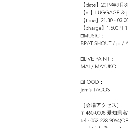
【date】2019年9月8
【at】LUGGAGE &
【time】21:30 - 03:0
【charge】1,500円 
□MUSIC：
BRAT SHOUT / jp / A
□LIVE PAINT：
MAI / MAYUKO
□FOOD：
jam’s TACOS
［会場アクセス］
〒460-0008 愛知
tel : 052-228-9064(