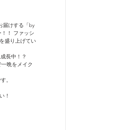
お届けする「by 
ー！！ ファッシ
を盛り上げてい
急成長中！？
J陣で一晩をメイク
です。
い！