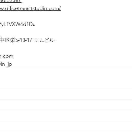
tudio.com
w.officetransitstudio.com/
ps/yL1VXW4d1Du
区栄5-13-17 T.F.Lビル
in.com
in_jp