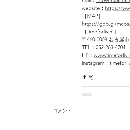
mail：
info@transit-s
website：
https://ww
［MAP］
https://goo.gl/ma
［timeforlivin’］
〒460-0008 名古屋市中
TEL：052-263-4704
HP：
www.timeforliv
instagram：timeforliv
コメント