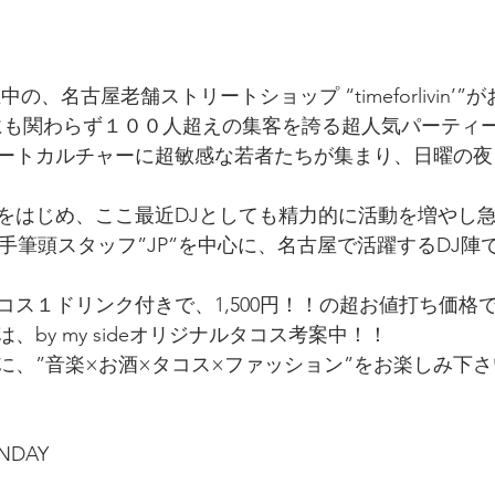
の、名古屋老舗ストリートショップ “timeforlivin’”が
曜日にも関わらず１００人超えの集客を誇る超人気パーティ
ートカルチャーに超敏感な若者たちが集まり、日曜の夜
OUTをはじめ、ここ最近DJとしても精力的に活動を増やし
vin’”の若手筆頭スタッフ”JP”を中心に、名古屋で活躍するD
コス１ドリンク付きで、1,500円！！の超お値打ち価格
、by my sideオリジナルタコス考案中！！
に、”音楽×お酒×タコス×ファッション”をお楽しみ下さ
NDAY