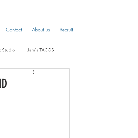
Contact
About us
Recruit
t Studio
Jam's TACOS
ND