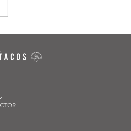
ル
VECTOR