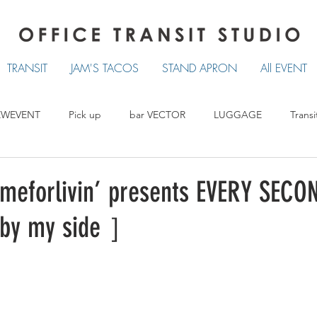
TRANSIT
JAM'S TACOS
STAND APRON
All EVENT
EWEVENT
Pick up
bar VECTOR
LUGGAGE
Transi
TRANSIT
LUCKY TACOS
STAND APRON
eforlivin’ presents EVERY SECO
by my side ］