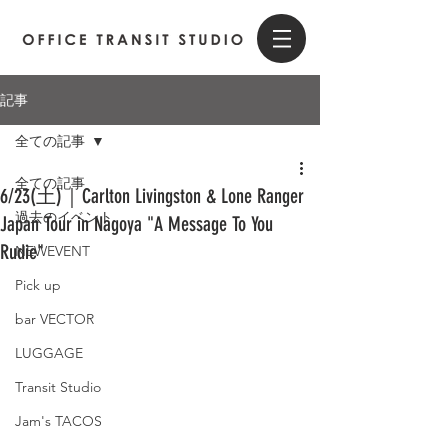
記事
全ての記事
全ての記事
6/23(土)｜Carlton Livingston & Lone Ranger
過去のイベント
Japan Tour in Nagoya "A Message To You
Rudie"
NEWEVENT
Pick up
bar VECTOR
LUGGAGE
Transit Studio
Jam's TACOS