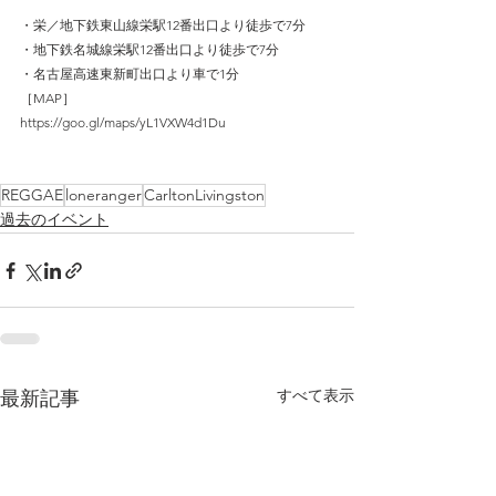
・栄／地下鉄東山線栄駅12番出口より徒歩で7分
・地下鉄名城線栄駅12番出口より徒歩で7分
・名古屋高速東新町出口より車で1分
［MAP］
https://goo.gl/maps/yL1VXW4d1Du
REGGAE
loneranger
CarltonLivingston
過去のイベント
すべて表示
最新記事