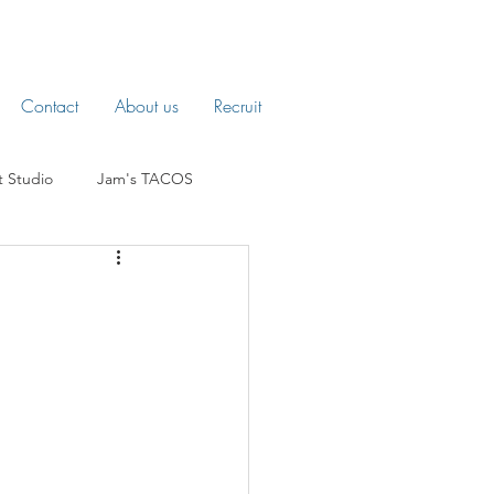
Contact
About us
Recruit
t Studio
Jam's TACOS