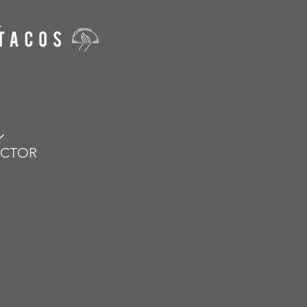
ル
VECTOR