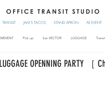
TRANSIT
JAM'S TACOS
STAND APRON
All EVENT
EWEVENT
Pick up
bar VECTOR
LUGGAGE
Transi
TRANSIT
LUCKY TACOS
STAND APRON
UGGAGE OPENNING PARTY ［ Chi