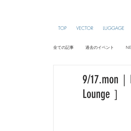
TOP
VECTOR
LUGGAGE
全ての記事
過去のイベント
N
ARTIST PROFILE
jam been
9/17.mon｜L
Lounge ］