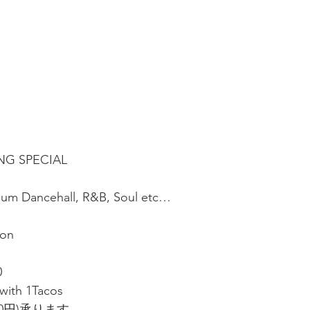
G SPECIAL
］
ium Dancehall, R&B, Soul etc…
mon
0
ith 1Tacos
0円)承ります。