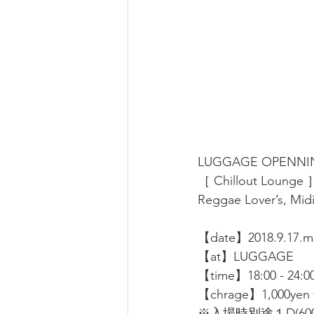
LUGGAGE OPENNIN
［ Chillout Lounge 
Reggae Lover’s, Mid
【date】2018.9.17.
【at】LUGGAGE
【time】18:00 - 24:0
【chrage】1,000yen w
※入場時別途１D(60