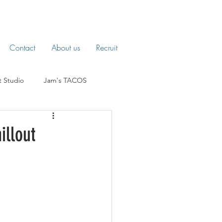
Contact
About us
Recruit
t Studio
Jam's TACOS
llout