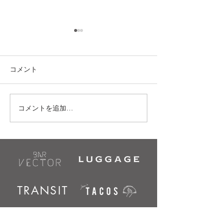
《jam's TACOS (
お知らせ》
愛知県の新型コロ
コメント
感染拡大防止によ
短縮要請により 20
から3月21日まで
コメントを追加…
11/18(金)｜JAM'S TACOSプレオ
11:00 - 20:00(L.O
ープン
させて頂きます。
変ご迷惑をおかけ
が、 ご理解とご
卒よろしくお願い
す。...
TRANSIT