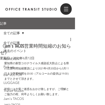
記事
全ての記事
全ての記事
《jam's TACOS営業時間短縮のお知ら
過去のイベント
せ》
更新日：
2021年6月12日
NEWEVENT
愛知県の新型コロナウイルス感染拡大防止による県
Pick up
の営業時間短縮要請により2021年4月20日から5月11
日まで営業時間を20:00（アルコールの提供は19:00）
bar VECTOR
までとさせて頂きます。
LUGGAGE
皆様には大変ご迷惑をおかけ致しますが、ご理解と
Transit Studio
ご協力の程、何卒よろしくお願い致します。
Jam's TACOS
jam's TACOS