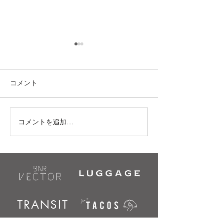
《jam's TACOS (
お知らせ》
愛知県の新型コロ
コメント
感染拡大防止によ
短縮要請により 20
から3月21日まで
コメントを追加…
11/18(金)｜JAM'S TACOSプレオ
11:00 - 20:00(L.O
ープン
させて頂きます。
変ご迷惑をおかけ
が、 ご理解とご
卒よろしくお願い
す。...
TRANSIT