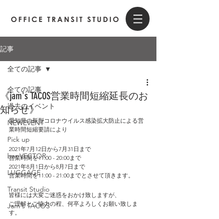
記事
全ての記事
全ての記事
《jam's TACOS営業時間短縮延長のお
過去のイベント
知らせ》
愛知県の新型コロナウイルス感染拡大防止による営
NEWEVENT
業時間短縮要請により
Pick up
2021年7月12日から7月31日まで
bar VECTOR
営業時間を11:00 - 20:00まで
2021年8月1日から8月7日まで
LUGGAGE
営業時間を11:00 - 21:00までとさせて頂きます。
Transit Studio
皆様には大変ご迷惑をおかけ致しますが、
ご理解とご協力の程、何卒よろしくお願い致しま
Jam's TACOS
す。