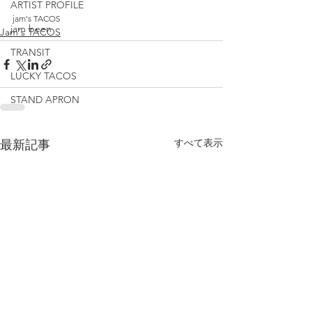
ARTIST PROFILE
jam's TACOS
jam been
Jam's TACOS
TRANSIT
LUCKY TACOS
STAND APRON
すべて表示
最新記事