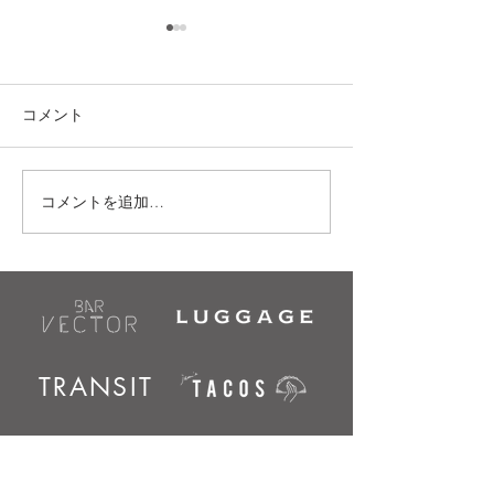
《jam's TACOS (
お知らせ》
愛知県の新型コロ
コメント
感染拡大防止によ
短縮要請により 20
から3月21日まで
コメントを追加…
11/18(金)｜JAM'S TACOSプレオ
11:00 - 20:00(L.O
ープン
させて頂きます。
変ご迷惑をおかけ
が、 ご理解とご
卒よろしくお願い
す。...
TRANSIT
Access & Contact