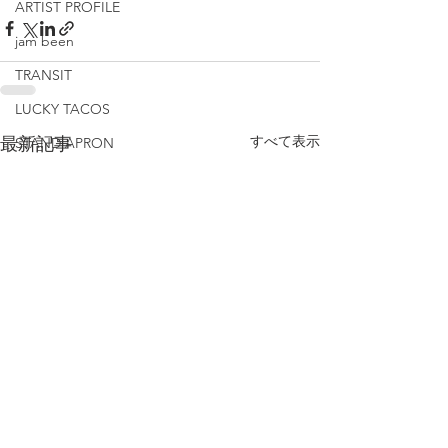
ARTIST PROFILE
jam been
TRANSIT
LUCKY TACOS
すべて表示
最新記事
STAND APRON