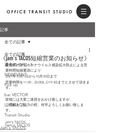
記事
全ての記事
全ての記事
《jam's TACOS短縮営業のお知らせ》
過去のイベント
愛知県の新型コロナウイルス感染拡大防止による営
業時間短縮要請により
NEWEVENT
2021年10月1日から10月30日まで
営業時間を11:00 - 20:00(L.O19:30)までとさせて頂きま
Pick up
す。
bar VECTOR
皆様には大変ご迷惑をおかけ致しますが、
LUGGAGE
ご理解とご協力の程、何卒よろしくお願い致しま
す。
Transit Studio
jam's TACOS
Jam's TACOS
Jam's TACOS