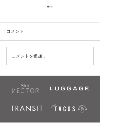
コメント
5/31(土)｜GMPD PARTY KREAMM
コメントを追加…
9/1.sun｜cultra ~ Sum
~
TRANSIT
Access & Contact