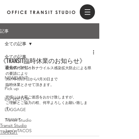
記事
全ての記事
全ての記事
《TRANSIT臨時休業のお知らせ》
過去のイベント
愛知県の新型コロナウイルス感染拡大防止による県
の要請により
NEWEVENT
2021年8月27日から9月30日まで
臨時休業とさせて頂きます。
Pick up
皆様には大変ご迷惑をおかけ致しますが、
bar VECTOR
ご理解とご協力の程、何卒よろしくお願い致しま
す。
LUGGAGE
TRANSIT
Transit Studio
Transit Studio
Jam's TACOS
TRANSIT