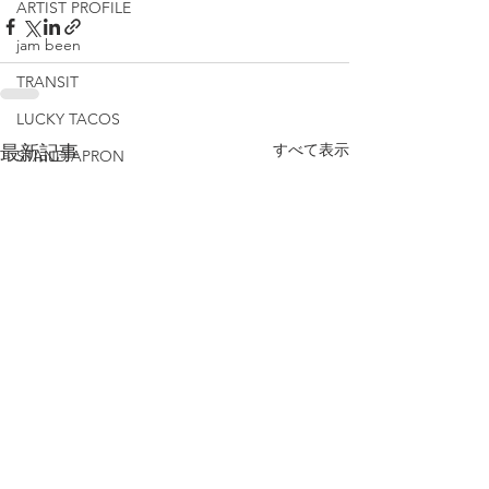
ARTIST PROFILE
jam been
TRANSIT
LUCKY TACOS
すべて表示
最新記事
STAND APRON