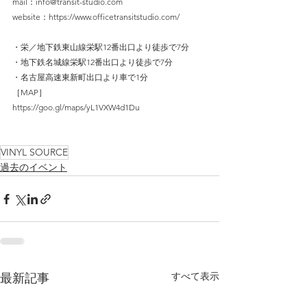
mail：
info@transit-studio.com
website：
https://www.officetransitstudio.com/
・栄／地下鉄東山線栄駅12番出口より徒歩で7分
・地下鉄名城線栄駅12番出口より徒歩で7分
・名古屋高速東新町出口より車で1分
［MAP］
https://goo.gl/maps/yL1VXW4d1Du
VINYL SOURCE
過去のイベント
すべて表示
最新記事