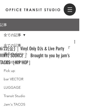
記事
全ての記事
全ての記事
6/22(金)｜Vinyl Only DJs & Live Party 『
過去のイベント
VINYL SOURCE 』 Brought to you by jam’s
TACOS［HIP HOP］
NEWEVENT
Pick up
bar VECTOR
LUGGAGE
Transit Studio
Jam's TACOS