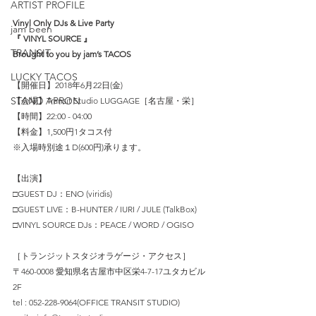
ARTIST PROFILE
Vinyl Only DJs & Live Party
jam been
『 VINYL SOURCE 』
TRANSIT
Brought to you by jam’s TACOS
LUCKY TACOS
【開催日】2018年6月22日(金)
STAND APRON
【会場】Transit Studio LUGGAGE［名古屋・栄］
【時間】22:00 - 04:00
【料金】1,500円1タコス付
※入場時別途１D(600円)承ります。
【出演】
□GUEST DJ：ENO (viridis)
□GUEST LIVE：B-HUNTER / IURI / JULE (TalkBox)
□VINYL SOURCE DJs：PEACE / WORD / OGISO
［トランジットスタジオラゲージ・アクセス］
〒460-0008 愛知県名古屋市中区栄4-7-17ユタカビル
2F
tel : 052-228-9064(OFFICE TRANSIT STUDIO)