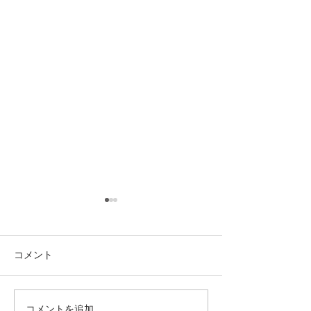
コメント
11/24(土)｜FUJI Festiv
コメントを追加…